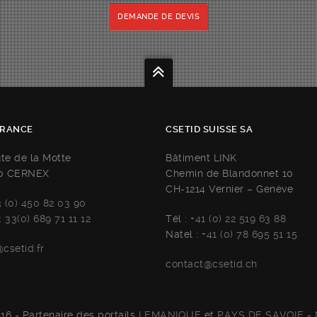
DEMANDE DE DEVIS
FRANCE
CSETID SUISSE SA
ute de la Motte
Bâtiment LINK
0 CERNEX
Chemin de Blandonnet 10
CH-1214 Vernier – Genève
3 (0) 450 82 03 90
:
33(0) 689 71 11 12
Tél :
+41 (0) 22 519 63 88
Natel :
+41 (0) 78 695 51 15
csetid.fr
contact@csetid.ch
16 - Partenaire des portails
LEMANIQUE
et
PAYS DE SAVOIE
-