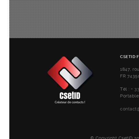
CSETID 
1847, ro
FR 7435
Tél :
+ 3
Portable
contact@
© Copyright CsetID 20