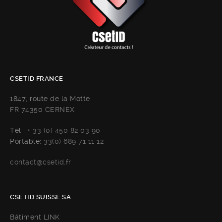
CSETID FRANCE
1847, route de la Motte
FR 74350 CERNEX
Tél :
+ 33 (0) 450 82 03 90
Portable:
33(0) 689 71 11 12
contact@csetid.fr
CSETID SUISSE SA
Bâtiment LINK