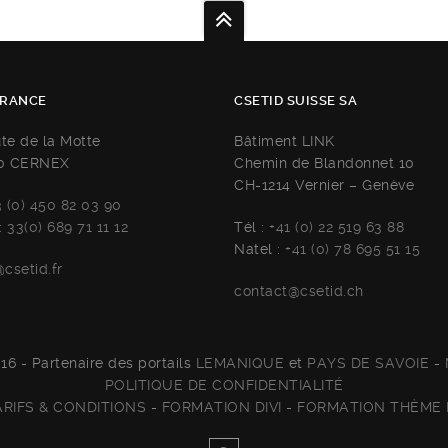
FRANCE
CSETID SUISSE SA
ute de la Motte
Bâtiment LINK
0 CERNEX
Chemin de Blandonnet 10
CH-1214 Vernier – Genève
3 (0) 450 82 03 90
:
33(0) 689 71 11 12
Tél :
+41 (0) 22 519 63 88
Natel :
+41 (0) 78 695 51 15
csetid.fr
contact@csetid.ch
16 - Partenaire des portails
LEMANIQUE
et
PAYS DE SAVOIE
-
POLITIQUE DE CONFIDENTIALITÉ
ARIFS & CONDITIONS
-
FORMATION DIVI
-
FORMATION THÈME 