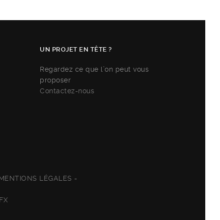
UN PROJET EN TÊTE ?
Regardez ce que l’on peut vous
proposer
Contactez-nous
MENTIONS LÉGALES
-
FX