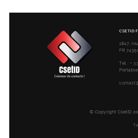
CSETID 
1847, ro
FR 7435
Tél :
+ 3
Portable
contact@
© Copyright CsetID 20
T