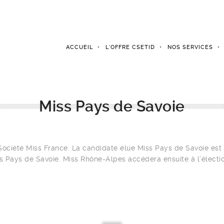
ACCUEIL
L’OFFRE CSETID
NOS SERVICES
Miss Pays de Savoie
la Société Miss France. La candidate élue Miss Pays de Savoie est
ss Pays de Savoie. Miss Rhône-Alpes accédera ensuite à l’élect