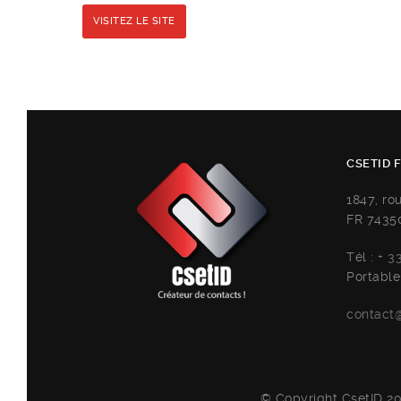
VISITEZ LE SITE
CSETID 
1847, ro
FR 7435
Tél :
+ 3
Portable
contact@
© Copyright CsetID 20