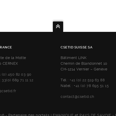
FRANCE
CSETID SUISSE SA
ute de la Motte
Bâtiment LINK
0 CERNEX
Chemin de Blandonnet 10
CH-1214 Vernier – Genève
3 (0) 450 82 03 90
:
33(0) 689 71 11 12
Tél :
+41 (0) 22 519 63 88
Natel :
+41 (0) 78 695 51 15
csetid.fr
contact@csetid.ch
16 - Partenaire des portails
LEMANIQUE
et
PAYS DE SAVOIE
-